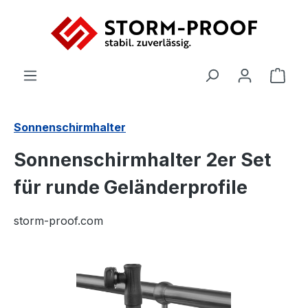
Zum Hauptinhalt springen
Ware
Sonnenschirmhalter
Sonnenschirmhalter 2er Set
für runde Geländerprofile
storm-proof.com
Bildergalerie überspringen