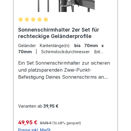
Durchschnittliche Bewertung von 4.95 von 5 Ster
Sonnenschirmhalter 2er Set für
rechteckige Geländerprofile
Geländer Kantenlänge(n):
bis 70mm x
70mm
|
Schirmstockdurchmesser (bitte
passend auswählen):
ab 38mm bis 45mm
Ein Set Sonnenschirmhalter zur sicheren
und platzsparenden Zwei-Punkt-
Befestigung Deines Sonnenschirms an
Deinem Balkongeländer mit rechteckigem
Querschnitt.Die Geländerhalterungen
lassen sich über die Schrauben stufenlos
bis zum Maximalmaß (z.B. 50mm)
Varianten ab
39,95 €
verstellen. Dadurch passen Sie auch an
schmalen Geländerstreben einwandfrei.
Regulärer Preis:
Verkaufspreis:
49,95 €
59,95 €
(16.68% gespart)
Die maximal mögliche Tiefe des Geländers
Preise inkl. MwSt.