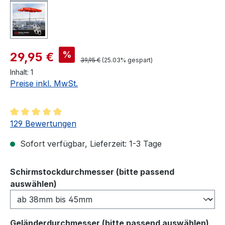
%
29,95 €
39,95 €
(25.03% gespart)
Inhalt:
1
Preise inkl. MwSt.
Durchschnittliche Bewertung von 4.94 von 5 Sternen
129 Bewertungen
Sofort verfügbar, Lieferzeit: 1-3 Tage
Schirmstockdurchmesser (bitte passend
auswählen
auswählen)
aus
Geländerdurchmesser (bitte passend auswählen)