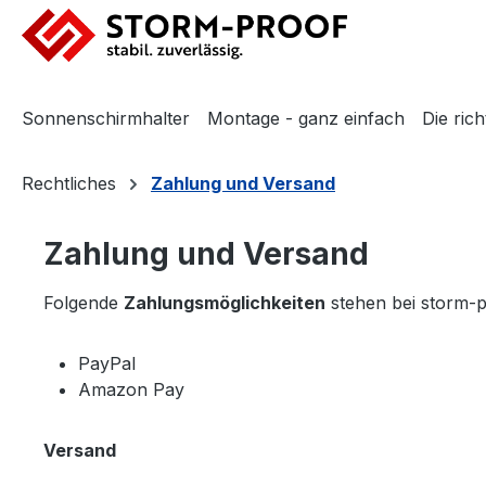
m Hauptinhalt springen
Zur Suche springen
Zur Hauptnavigation springen
Sonnenschirmhalter
Montage - ganz einfach
Die ric
Rechtliches
Zahlung und Versand
Zahlung und Versand
Folgende
Zahlungsmöglichkeiten
stehen bei storm-
PayPal
Amazon Pay
Versand