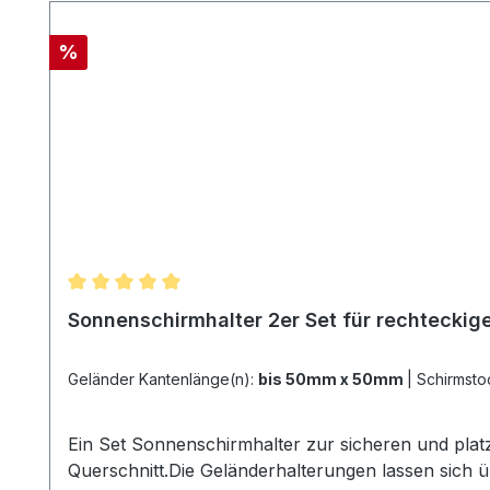
Rabatt
%
Durchschnittliche Bewertung von 4.95 von 5 Ster
Sonnenschirmhalter 2er Set für rechteckige
Geländer Kantenlänge(n):
bis 50mm x 50mm
|
Ein Set Sonnenschirmhalter zur sicheren und pl
Querschnitt.Die Geländerhalterungen lassen sich 