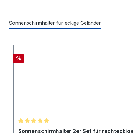
Sonnenschirmhalter für eckige Geländer
Produktgalerie überspringen
Rabatt
%
Durchschnittliche Bewertung von 4.95 von 5 Ster
Sonnenschirmhalter 2er Set für rechteckige