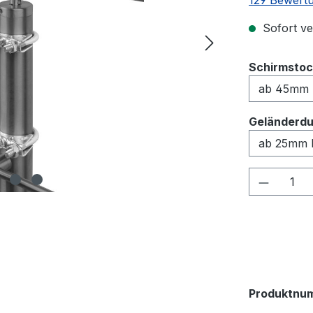
129 Bewert
Sofort ver
Schirmstoc
Geländerdu
Produkt
Produktnu