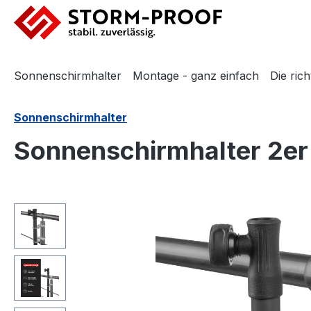
m Hauptinhalt springen
Zur Suche springen
Zur Hauptnavigation springen
Sonnenschirmhalter
Montage - ganz einfach
Die ric
Sonnenschirmhalter
Sonnenschirmhalter 2er 
Bildergalerie überspringen