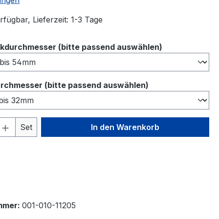
ungen
fügbar, Lieferzeit: 1-3 Tage
auswählen
kdurchmesser (bitte passend auswählen)
auswählen
rchmesser (bitte passend auswählen)
 Anzahl: Gib den gewünschten Wert ein 
Set
In den Warenkorb
mmer:
001-010-11205