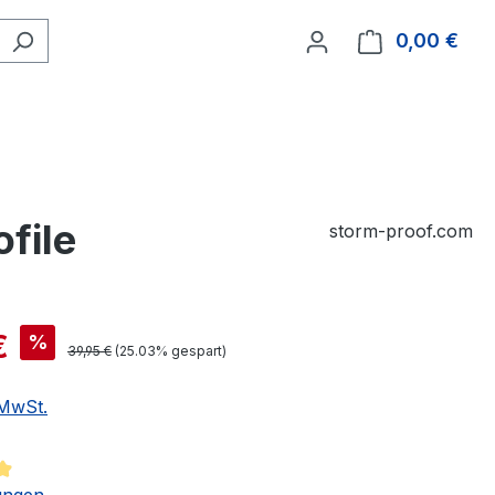
0,00 €
Ware
file
storm-proof.com
€
%
39,95 €
(25.03% gespart)
 MwSt.
tliche Bewertung von 4.94 von 5 Sternen